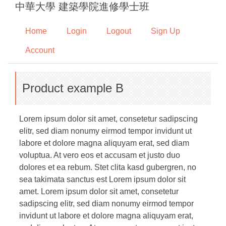
中華大學 建築學院進修學士班
Jump
to
Home
Login
Logout
Sign Up
the
main
Account
content
block
Product example B
Lorem ipsum dolor sit amet, consetetur sadipscing
elitr, sed diam nonumy eirmod tempor invidunt ut
labore et dolore magna aliquyam erat, sed diam
voluptua. At vero eos et accusam et justo duo
dolores et ea rebum. Stet clita kasd gubergren, no
sea takimata sanctus est Lorem ipsum dolor sit
amet. Lorem ipsum dolor sit amet, consetetur
sadipscing elitr, sed diam nonumy eirmod tempor
invidunt ut labore et dolore magna aliquyam erat,