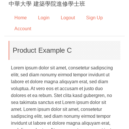
中華大學 建築學院進修學士班
Jump
to
Home
Login
Logout
Sign Up
the
main
Account
content
block
Product Example C
Lorem ipsum dolor sit amet, consetetur sadipscing
elitr, sed diam nonumy eirmod tempor invidunt ut
labore et dolore magna aliquyam erat, sed diam
voluptua. At vero eos et accusam et justo duo
dolores et ea rebum. Stet clita kasd gubergren, no
sea takimata sanctus est Lorem ipsum dolor sit
amet. Lorem ipsum dolor sit amet, consetetur
sadipscing elitr, sed diam nonumy eirmod tempor
invidunt ut labore et dolore magna aliquyam erat,